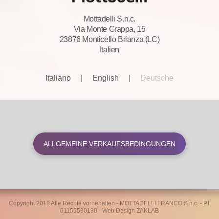
Mottadelli S.n.c.
Via Monte Grappa, 15
23876 Monticello Brianza (LC)
Italien
Italiano
|
English
|
Deutsche
ALLGEMEINE VERKAUFSBEDINGUNGEN
Copyright 2018 Alle Rechte vorbehalten - MOTTADELLI FRANCO S.n.c. - P.I.
01155530130 -
Web Design ZAKLAB